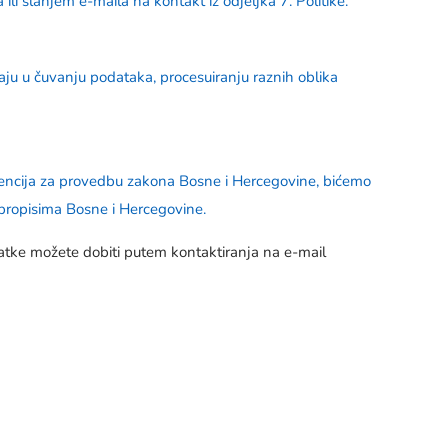
i slanjem e-maila na kontakt iz odjeljka 7. Politike.
aju u čuvanju podataka, procesuiranju raznih oblika
h agencija za provedbu zakona Bosne i Hercegovine, bićemo
m propisima Bosne i Hercegovine.
datke možete dobiti putem kontaktiranja na e-mail