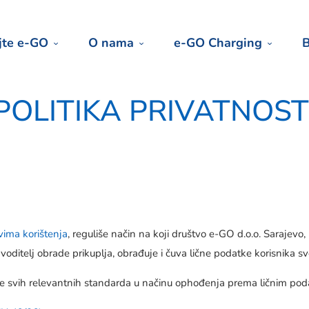
jte e-GO
O nama
e-GO Charging
B
POLITIKA PRIVATNOST
vima korištenja
, reguliše način na koji društvo e-GO d.o.o. Sarajev
 voditelj obrade prikuplja, obrađuje i čuva lične podatke korisnika s
je svih relevantnih standarda u načinu ophođenja prema ličnim poda