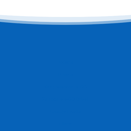
Početna
O nama
Kako rezervirati e-GO
Za koga je e-GO Drive?
Lokacije i vozila
Cijene