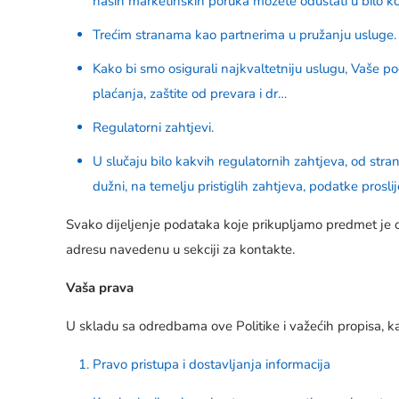
naših marketinških poruka možete odustati u bilo koj
Trećim stranama kao partnerima u pružanju usluge.
Kako bi smo osigurali najkvaltetniju uslugu, Vaše p
plaćanja, zaštite od prevara i dr…
Regulatorni zahtjevi.
U slučaju bilo kakvih regulatornih zahtjeva, od stra
dužni, na temelju pristiglih zahtjeva, podatke prosli
Svako dijeljenje podataka koje prikupljamo predmet je ov
adresu navedenu u sekciji za kontakte.
Vaša prava
U skladu sa odredbama ove Politike i važećih propisa, ka
Pravo pristupa i dostavljanja informacija