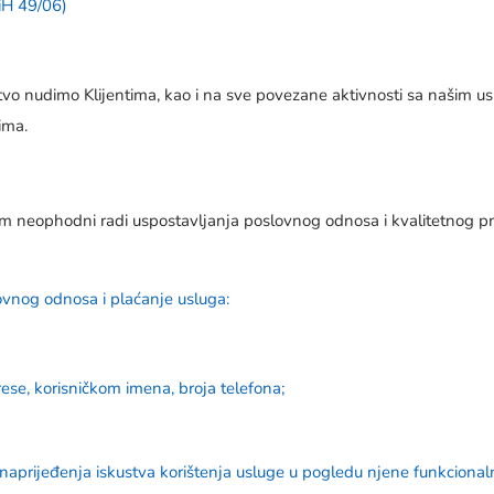
BiH 49/06)
tvo nudimo Klijentima, kao i na sve povezane aktivnosti sa našim 
ima.
am neophodni radi uspostavljanja poslovnog odnosa i kvalitetnog p
lovnog odnosa i plaćanje usluga:
ese, korisničkom imena, broja telefona;
 unaprijeđenja iskustva korištenja usluge u pogledu njene funkcionalno