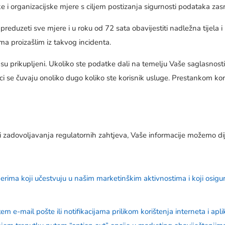
e i organizacijske mjere s ciljem postizanja sigurnosti podataka z
preduzeti sve mjere i u roku od 72 sata obavijestiti nadležna tijela
ma proizašlim iz takvog incidenta.
 su prikupljeni. Ukoliko ste podatke dali na temelju Vaše saglasnost
i se čuvaju onoliko dugo koliko ste korisnik usluge. Prestankom korišt
 i zadovoljavanja regulatornih zahtjeva, Vaše informacije možemo dij
erima koji učestvuju u našim marketinškim aktivnostima i koji osigur
 e-mail pošte ili notifikacijama prilikom korištenja interneta i apli