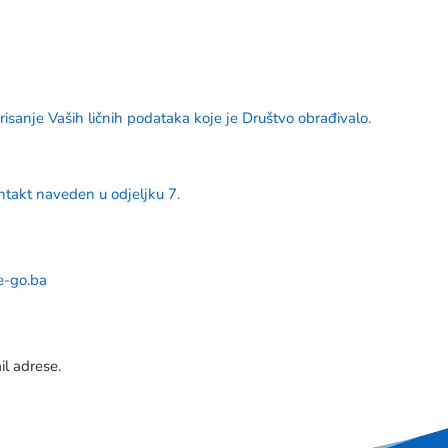
sanje Vaših ličnih podataka koje je Društvo obrađivalo.
ntakt naveden u odjeljku 7.
-go.ba
il adrese.