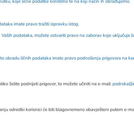
utku, koje lične podatke koristimo te na koji način ih obrađujemo.
ataka imate pravo tražiti ispravku istog.
aših podataka, možete ostvariti pravo na zaborav koje uključuje bri
ito obradu ličnih podataka imate pravo podnošenja prigovora na ko
oliko želite podnijeti prigovor, to možete učiniti na e-mail:
podrska@e
nju odredbi korisnici će biti blagovremeno obavješteni putem e-ma