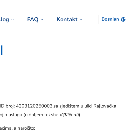
log
FAQ
Kontakt
Bosnian
I
o, ID broj: 4203120250003,sa sjedištem u ulici Rajlovačka
vojih usluga (u daljem tekstu:
Vi
/
Klijenti
).
cima, a naročito: