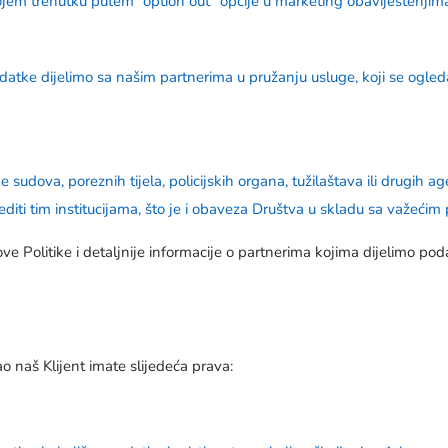
em trenutku putem “option out” opcije u marketing obaviještenjima il
odatke dijelimo sa našim partnerima u pružanju usluge, koji se ogled
ne sudova, poreznih tijela, policijskih organa, tužilaštava ili drugi
jediti tim institucijama, što je i obaveza Društva u skladu sa važeći
e Politike i detaljnije informacije o partnerima kojima dijelimo po
o naš Klijent imate slijedeća prava: