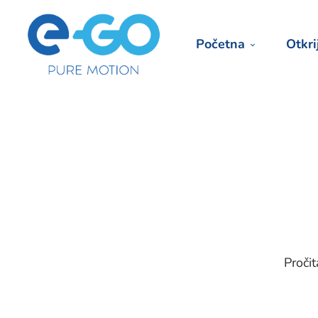
Početna
Otkri
Pročit