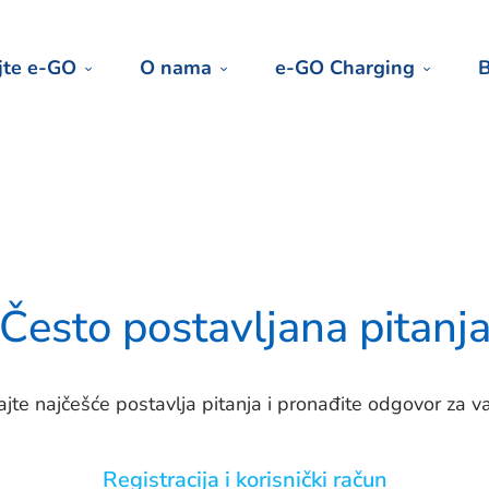
jte e-GO
O nama
e-GO Charging
B
Često postavljana pitanj
ajte najčešće postavlja pitanja i pronađite odgovor za v
Registracija i korisnički račun