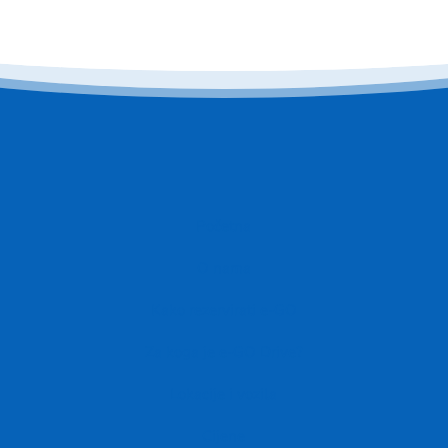
Početna
O nama
Kako rezervirati e-GO
Za koga je e-GO Drive?
Lokacije i vozila
Cijene