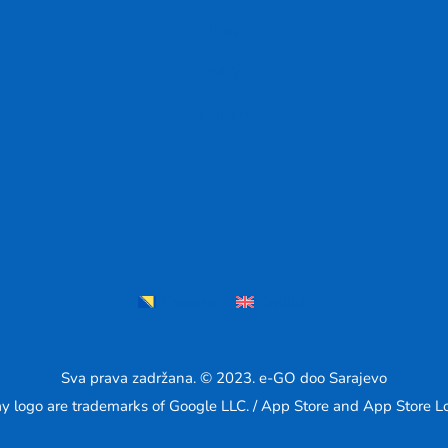
Blog
FAQ
Kontakt
Bosnian
English
Sva prava zadržana. © 2023. e-GO doo Sarajevo
y logo are trademarks of Google LLC. / App Store and App Store Lo