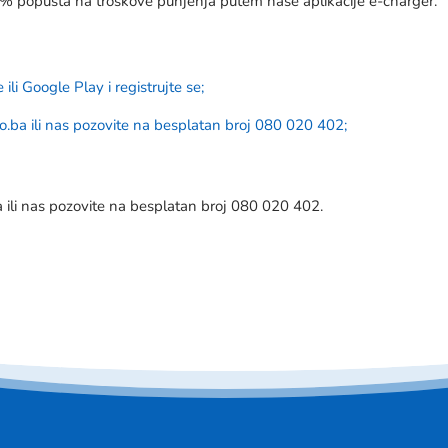
 30% popusta na troškove punjenja putem naše aplikacije e-charger.
e
ili
Google Play
i registrujte se;
o.ba
ili nas pozovite na besplatan broj 080 020 402;
a
ili nas pozovite na besplatan broj 080 020 402.