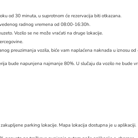
roku od 30 minuta, u suprotnom će rezervacija biti otkazana.
u navedenog radnog vremena od 08:00-16:30h.
euzeto. Vozilo se ne može vraćati na druge lokacije.
Hercegovine.
niranog preuzimanja vozila, biće vam naplaćena naknada u iznosu od
terija bude napunjena najmanje 80%. U slučaju da vozilo ne bude v
 zakupljene parking lokacije. Mapa lokacija dostupna je u aplikaciji.