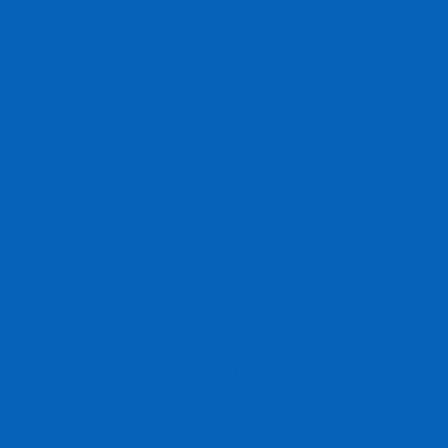
Početna
O nama
Kako rezervirati e-GO
Za koga je e-GO Drive?
Lokacije i vozila
Cijene
Blog
FAQ
Kontakt