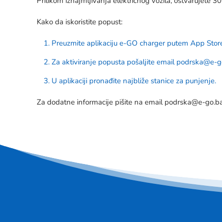
Prilikom iznajmljivanja električnog vozila, ostvarujete
Kako da iskoristite popust:
Preuzmite aplikaciju e-GO charger putem
App Stor
Za aktiviranje popusta pošaljite email
podrska@e-g
U aplikaciji pronađite najbliže stanice za punjenje.
Za dodatne informacije pišite na email
podrska@e-go.b