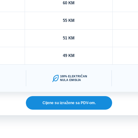
60 KM
55 KM
51 KM
49 KM
100% ELEKTRIČAN
NULA EMISIJA
Cijene su izražene sa PDV-om.