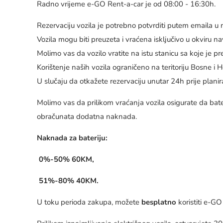
Radno vrijeme e-GO Rent-a-car je od 08:00 - 16:30h.
Rezervaciju vozila je potrebno potvrditi putem emaila u 
Vozila mogu biti preuzeta i vraćena isključivo u okvir
Molimo vas da vozilo vratite na istu stanicu sa koje je pr
Korištenje naših vozila ograničeno na teritoriju Bosne i 
U slučaju da otkažete rezervaciju unutar 24h prije pla
Molimo vas da prilikom vraćanja vozila osigurate da ba
obračunata dodatna naknada.
Naknada za bateriju:
0%-50% 60KM,
51%-80% 40KM.
U toku perioda zakupa, možete
besplatno
koristiti e-GO