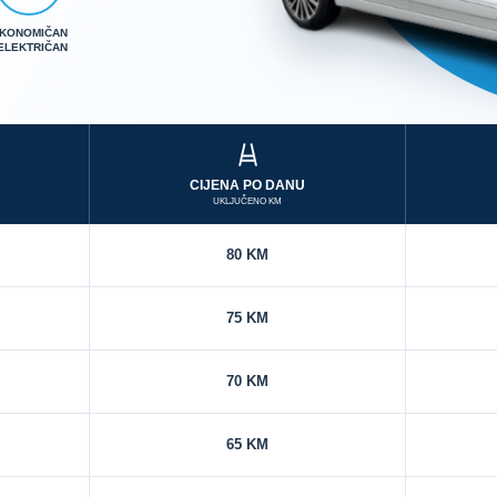
KONOMIČAN
 ELEKTRIČAN
CIJENA PO DANU
UKLJUČENO KM
80 KM
75 KM
70 KM
65 KM