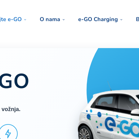
jte e-GO
O nama
e-GO Charging
B
GO
 vožnja.