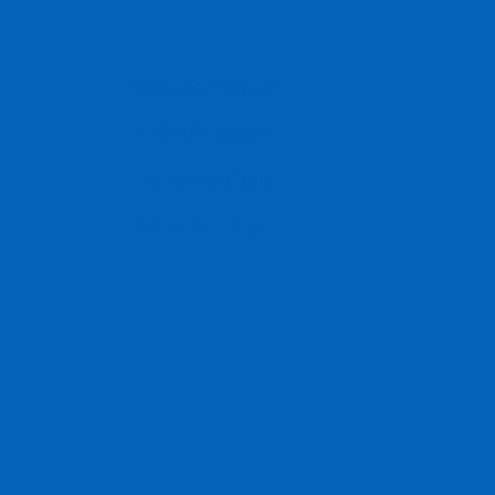
Politika privatnosti
Uslovi korištenja
Sigurnost plaćanja
Brisanje računa