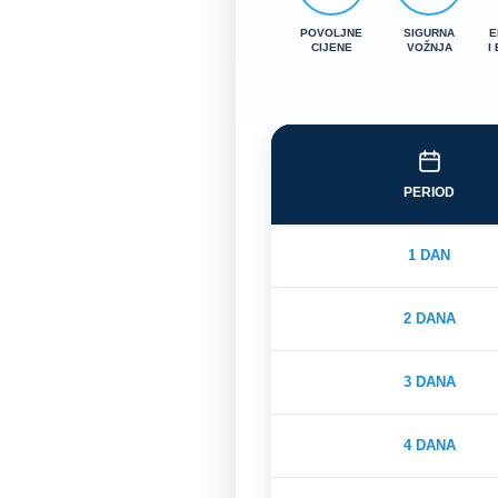
POVOLJNE
SIGURNA
E
CIJENE
VOŽNJA
I
PERIOD
1 DAN
2 DANA
3 DANA
4 DANA