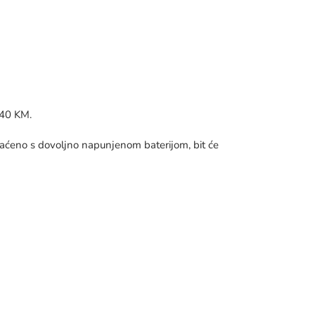
 40 KM.
raćeno s dovoljno napunjenom baterijom, bit će