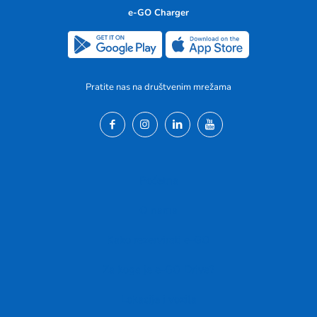
e-GO Charger
Pratite nas na društvenim mrežama
Početna
O nama
Kako rezervirati e-GO
Za koga je e-GO Drive?
Lokacije i vozila