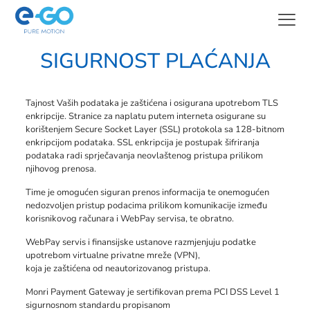
SIGURNOST PLAĆANJA
Tajnost Vaših podataka je zaštićena i osigurana upotrebom TLS
enkripcije. Stranice za naplatu putem interneta osigurane su
korištenjem Secure Socket Layer (SSL) protokola sa 128-bitnom
enkripcijom podataka. SSL enkripcija je postupak šifriranja
podataka radi sprječavanja neovlaštenog pristupa prilikom
njihovog prenosa.
Time je omogućen siguran prenos informacija te onemogućen
nedozvoljen pristup podacima prilikom komunikacije između
korisnikovog računara i WebPay servisa, te obratno.
WebPay servis i finansijske ustanove razmjenjuju podatke
upotrebom virtualne privatne mreže (VPN),
koja je zaštićena od neautorizovanog pristupa.
Monri Payment Gateway je sertifikovan prema PCI DSS Level 1
sigurnosnom standardu propisanom