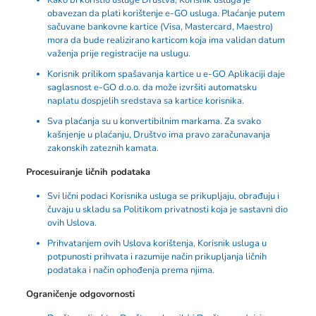
obavezan da plati korištenje e-GO usluga. Plaćanje putem
sačuvane bankovne kartice (Visa, Mastercard, Maestro)
mora da bude realizirano karticom koja ima validan datum
važenja prije registracije na uslugu.
Korisnik prilikom spašavanja kartice u e-GO Aplikaciji daje
saglasnost e-GO d.o.o. da može izvršiti automatsku
naplatu dospjelih sredstava sa kartice korisnika.
Sva plaćanja su u konvertibilnim markama. Za svako
kašnjenje u plaćanju, Društvo ima pravo zaračunavanja
zakonskih zateznih kamata.
Procesuiranje ličnih podataka
Svi lični podaci Korisnika usluga se prikupljaju, obrađuju i
čuvaju u skladu sa
Politikom privatnosti
koja je sastavni dio
ovih Uslova.
Prihvatanjem ovih Uslova korištenja, Korisnik usluga u
potpunosti prihvata i razumije način prikupljanja ličnih
podataka i način ophođenja prema njima.
Ograničenje odgovornosti