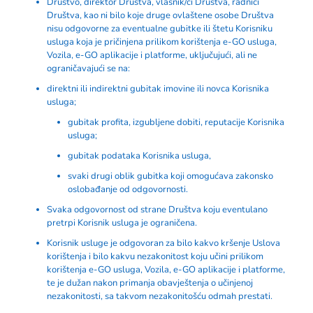
Društvo, direktor Društva, vlasnik/ci Društva, radnici
Društva, kao ni bilo koje druge ovlaštene osobe Društva
nisu odgovorne za eventualne gubitke ili štetu Korisniku
usluga koja je pričinjena prilikom korištenja e-GO usluga,
Vozila, e-GO aplikacije i platforme, uključujući, ali ne
ograničavajući se na:
direktni ili indirektni gubitak imovine ili novca Korisnika
usluga;
gubitak profita, izgubljene dobiti, reputacije Korisnika
usluga;
gubitak podataka Korisnika usluga,
svaki drugi oblik gubitka koji omogućava zakonsko
oslobađanje od odgovornosti.
Svaka odgovornost od strane Društva koju eventulano
pretrpi Korisnik usluga je ograničena.
Korisnik usluge je odgovoran za bilo kakvo kršenje Uslova
korištenja i bilo kakvu nezakonitost koju učini prilikom
korištenja e-GO usluga, Vozila, e-GO aplikacije i platforme,
te je dužan nakon primanja obavještenja o učinjenoj
nezakonitosti, sa takvom nezakonitošću odmah prestati.