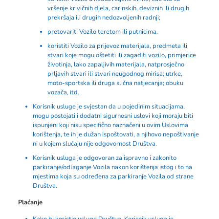
vršenje krivičnih djela, carinskih, deviznih ili drugih
prekršaja ili drugih nedozvoljenih radnji;
pretovariti Vozilo teretom ili putnicima.
koristiti Vozilo za prijevoz materijala, predmeta ili
stvari koje mogu oštetiti ili zagaditi vozilo, primjerice
životinja, lako zapaljivih materijala, natprosječno
prljavih stvari ili stvari neugodnog mirisa; utrke,
moto-sportska ili druga slična natjecanja; obuku
vozača, itd.
Korisnik usluge je svjestan da u pojedinim situacijama,
mogu postojati i dodatni sigurnosni uslovi koji moraju biti
ispunjeni koji nisu specifično naznačeni u ovim Uslovima
korištenja, te ih je dužan ispoštovati, a njihovo nepoštivanje
ni u kojem slučaju nije odgovornost Društva.
Korisnik usluga je odgovoran za ispravno i zakonito
parkiranje/odlaganje Vozila nakon korištenja istog i to na
mjestima koja su određena za parkiranje Vozila od strane
Društva.
Plaćanje
Kako bi koristio usluge Društva, Korisnik usluga je