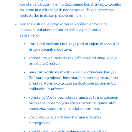
korištenja usluga i nije mu dozvoljeno koristiti vozilo ukoliko
na istom ima oštećenja ili nedostataka. Takva oštećenja ili
nedostatke je dužan prijaviti odmah.
Korisnik usluga je odgovoran za korištenje Vozila na
ispravan i zakonom odobren način, a posebno je
zabranjeno:
upravljati vozilom ukoliko je pod uticajem alkohola ili
drugih opojnih sredstava.
koristiti druge metode zaključavanja od onog koje je
propisalo Društvo.
parkirati vozilo na mjestu koje nije označeno kao „e-
Go“ parking mjesto. Informacije o parking lokacijama
Društva, Korisniku usluga su dostupne putem e-GO
aplikacije i platforme.
korištenje Vozila bez odgovarajuće zaštitne, zakonom
propisane, opreme (kao što su: rezervna guma, alat,
obavezna, standardna i dodatna oprema).
voziti Vozilo izvan državnih granica Bosne i
Hercegovine.
koristiti Vozilo u nedozvoljene svrhe, kao što su