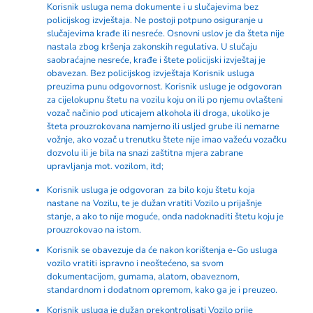
Korisnik usluga nema dokumente i u slučajevima bez
policijskog izvještaja. Ne postoji potpuno osiguranje u
slučajevima krađe ili nesreće. Osnovni uslov je da šteta nije
nastala zbog kršenja zakonskih regulativa. U slučaju
saobraćajne nesreće, krađe i štete policijski izvještaj je
obavezan. Bez policijskog izvještaja Korisnik usluga
preuzima punu odgovornost. Korisnik usluge je odgovoran
za cijelokupnu štetu na vozilu koju on ili po njemu ovlašteni
vozač načinio pod uticajem alkohola ili droga, ukoliko je
šteta prouzrokovana namjerno ili usljed grube ili nemarne
vožnje, ako vozač u trenutku štete nije imao važeću vozačku
dozvolu ili je bila na snazi zaštitna mjera zabrane
upravljanja mot. vozilom, itd;
Korisnik usluga je odgovoran za bilo koju štetu koja
nastane na Vozilu, te je dužan vratiti Vozilo u prijašnje
stanje, a ako to nije moguće, onda nadoknaditi štetu koju je
prouzrokovao na istom.
Korisnik se obavezuje da će nakon korištenja e-Go usluga
vozilo vratiti ispravno i neoštećeno, sa svom
dokumentacijom, gumama, alatom, obaveznom,
standardnom i dodatnom opremom, kako ga je i preuzeo.
Korisnik usluga je dužan prekontrolisati Vozilo prije