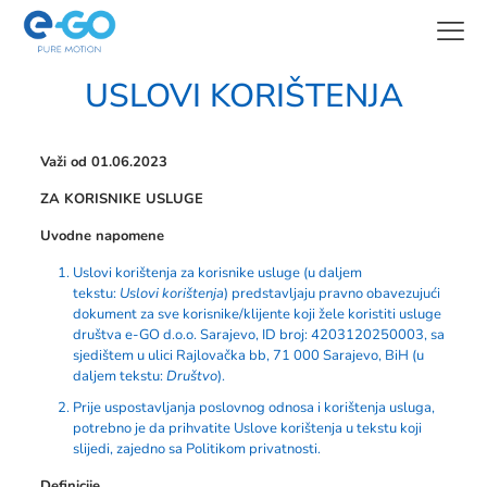
USLOVI KORIŠTENJA
Važi od 01.06.2023
ZA KORISNIKE USLUGE
Uvodne napomene
Uslovi korištenja za korisnike usluge (u daljem
tekstu:
Uslovi korištenja
) predstavljaju pravno obavezujući
dokument za sve korisnike/klijente koji žele koristiti usluge
društva e-GO d.o.o. Sarajevo, ID broj: 4203120250003, sa
sjedištem u ulici Rajlovačka bb, 71 000 Sarajevo, BiH (u
daljem tekstu:
Društvo
).
Prije uspostavljanja poslovnog odnosa i korištenja usluga,
potrebno je da prihvatite Uslove korištenja u tekstu koji
slijedi, zajedno sa
Politikom privatnosti
.
Definicije