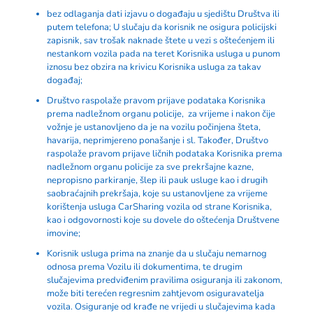
bez odlaganja dati izjavu o događaju u sjedištu Društva ili
putem telefona; U slučaju da korisnik ne osigura policijski
zapisnik, sav trošak naknade štete u vezi s oštećenjem ili
nestankom vozila pada na teret Korisnika usluga u punom
iznosu bez obzira na krivicu Korisnika usluga za takav
događaj;
Društvo raspolaže pravom prijave podataka Korisnika
prema nadležnom organu policije, za vrijeme i nakon čije
vožnje je ustanovljeno da je na vozilu počinjena šteta,
havarija, neprimjereno ponašanje i sl. Također, Društvo
raspolaže pravom prijave ličnih podataka Korisnika prema
nadležnom organu policije za sve prekršajne kazne,
nepropisno parkiranje, šlep ili pauk usluge kao i drugih
saobraćajnih prekršaja, koje su ustanovljene za vrijeme
korištenja usluga CarSharing vozila od strane Korisnika,
kao i odgovornosti koje su dovele do oštećenja Društvene
imovine;
Korisnik usluga prima na znanje da u slučaju nemarnog
odnosa prema Vozilu ili dokumentima, te drugim
slučajevima predviđenim pravilima osiguranja ili zakonom,
može biti terećen regresnim zahtjevom osiguravatelja
vozila. Osiguranje od krađe ne vrijedi u slučajevima kada