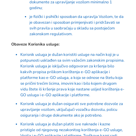
dokumente za upravljanje vozilom minimalno 1
godinu;
je fizički i psihički sposoban da upravlja Vozilom, te da
je obavezan i sposoban primjenjivati i pridržavati se
svih pravila u saobraćaju u skladu sa postojećom
zakonskom regulativom.
Obaveze Korisnika usluge:
Korisnik usluga je dužan koristiti usluge na način koji je u
potpunosti usklađen sa svim važećim zakonskim propisima.
Korisnik usluga je isključivo odgovoran za kršenja bilo
kakvih propisa prilikom korištenja e-GO aplikacije i
platforme kao e-GO usluga, a koja se odnose na štetu koja
se pričini trećim licima, imovini kao i bilo kojem drugom
vidu štete ili kršenje prava koje nastane usljed korištenja e-
GO usluga i e-GO aplikacije i platforme.
Korisnik usluga je dužan osigurati sve potrebne dozvole za
upravljanje vozilom, uključujući vozačku dozvolu, policu
osiguranja i druge dokumente ako je potrebno.
Korisnik usluga je dužan platiti sve naknade i kazne
pristigle od njegovog nezakonitog korištenja e-GO usluge,
Vozila i e-GO aplikacije i platforme. Troškove kazni radi