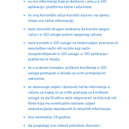
su sve informacije koje je dostavio i unio u e-GO
aplikaciju i platformu tačne i ažurirane;
će svoj Korisnički račun koristiti ažurno i na njemu
imate sve tačne informacije;
neće dozvoliti drugim osobama da koriste njegov
račun i e-GO usluge putem njegovog računa;
neće koristiti e-GO usluge na nedozvoljen, prevaran ili
neovlašten način niti na bilo koji način
zloupotrebljavati e-GO usluge, e-GO aplikaciju i
platformu ili Vozila;
će u svakom trenutku, prilikom korištenja e-GO
usluga postupati u skladu sa svim primjenjivim
zakonima;
se obavezuje unijeti i dostaviti tačne informacije o
računu sa kojeg će se vršiti plaćanja za korištene
usluge, te da Društvo neće odgovarati za bilo koji vid
štete koja mu eventualno nastane usljed
nedostavljanja nepotpunih ili netačnih informacija;
ima minimalno 19 godina;
da posjeduje sve važeće potrebne dozvole i