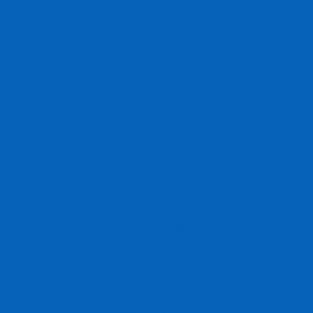
Za koga je e-GO Drive?
Lokacije i vozila
Cijene
Blog
FAQ
Kontakt
Politika privatnosti
Uslovi korištenja
Sigurnost plaćanja