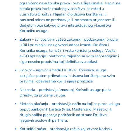
ograničeno na autorska prava i prava žiga (znaka), kao ni na
ostala prava intelektualnog vlasništva, će ostati u
vlasništvu Društva. Nijedan dio Uslova korištenja ili
poslovni odnos ne predstavlja ili se smatra prijenosom ili
dodjelom bilo kakvog prava intelektualnog vlasništva
Korisniku usluge.
Zakoni – svi pozitivni važeći zakonski i podzakonski propisi
u BiH primjenjivi na ugovorni odnos između Društva i
Korisnika usluga, te način i vrstu korištenja usluga, Vozila,
e-GO aplikacije i platforme, zajedno sa svim saobraćajnim i
sigurnosnim propisima koji definišu ovu oblast.
Ugovor – ugovor između Društva i Korisnika usluge
zaključen putem prihvata ovih Uslova korištenja, sa svim
pravima i obavezama koji iz njega proizlaze.
Naknada – predstavlja iznos koji Korisnik usluge plaća
Društvu za pružene usluge.
Metoda plaćanja – predstavlja način na koji se plaća usluga
poput bankovnih kartica (Visa, Mastercard, Maestro) ili
drugih oblika plaćanja podržanih od strane Društva i
njegovih poslovnih partnera.
Korisnički račun – predstavlja račun koji otvara Korisnik