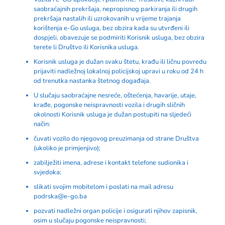
saobraćajnih prekršaja, nepropisnog parkiranja ili drugih
prekršaja nastalih ili uzrokovanih u vrijeme trajanja
korištenja e-Go usluga, bez obzira kada su utvrđeni ili
dospjeli, obavezuje se podmiriti Korisnik usluga, bez obzira
terete li Društvo ili Korisnika usluga.
Korisnik usluga je dužan svaku štetu, krađu ili ličnu povredu
prijaviti nadležnoj lokalnoj policijskoj upravi u roku od 24 h
od trenutka nastanka štetnog događaja.
U slučaju saobraćajne nesreće, oštećenja, havarije, utaje,
krađe, pogonske neispravnosti vozila i drugih sličnih
okolnosti Korisnik usluga je dužan postupiti na sljedeći
način:
čuvati vozilo do njegovog preuzimanja od strane Društva
(ukoliko je primjenjivo);
zabilježiti imena, adrese i kontakt telefone sudionika i
svjedoka;
slikati svojim mobitelom i poslati na mail adresu
podrska@e-go.ba
pozvati nadležni organ policije i osigurati njihov zapisnik,
osim u slučaju pogonske neispravnosti;