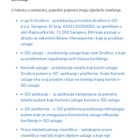
U tekstu u nastavku, pojedini pojmovi imaju sljedeće značenja:
e-go ili Društvo – predstavlja privredno društvo e-GO
d.o.o. Sarajevo, ID broj: 4203120250003, sa sjedištem u
ulici Rajlovačka bb, 71 000 Sarajevo, BiH koje posluje u
skladu sa zakonima Bosne i Hercegovine i koje je pružalac
usluge.
e-GO usluge – predstavlja usluge koje nudi Društvo, a koje
su predmetom regulisanja ovih Uslova korištenja.
Korisnik usluge – predstavlja vozača koji koristi usluge
Društva putem e-GO aplikacije i platforme. Svaki Korisnik
usluge ima svoj posebni račun na temelju kojeg koristi e-
GO usluge.
e-GO aplikacija – je aplikacija namijenjena za pametni
telefon putem koje Korisnici usluge koriste e-GO uslugu
e-GO platforma – e-GO platforma predstavlja tehnologiju
putem koje se omogućava Korisnicima usluge efikasnije
korištenje e-GO usluge,
Pravo intelektualnog vlasništva – cjelokupno pravo
vlasništva nad bilo kojim dijelom usluge a koje nije