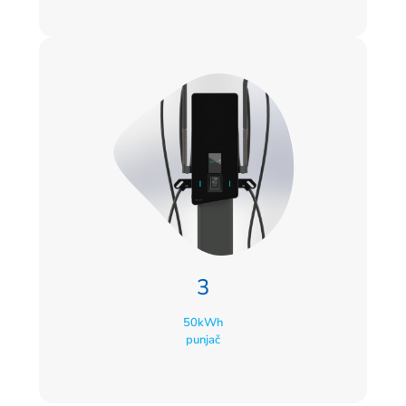
3
50kWh
punjač