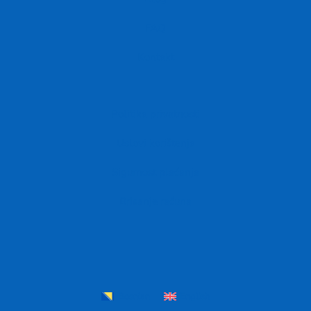
FAQ
Kontakt
Politika privatnosti
Uslovi korištenja
Sigurnost plaćanja
Brisanje računa
Bosnian
English