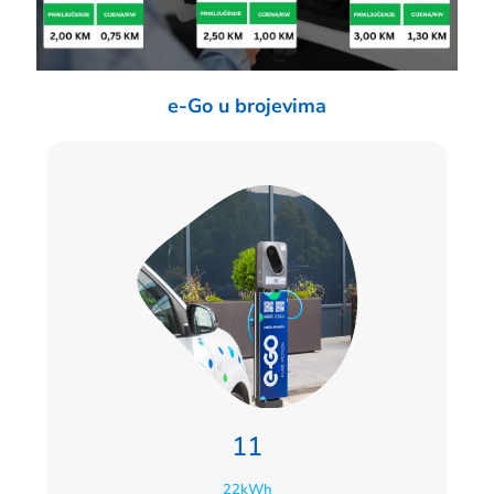
e-Go u brojevima
11
22kWh