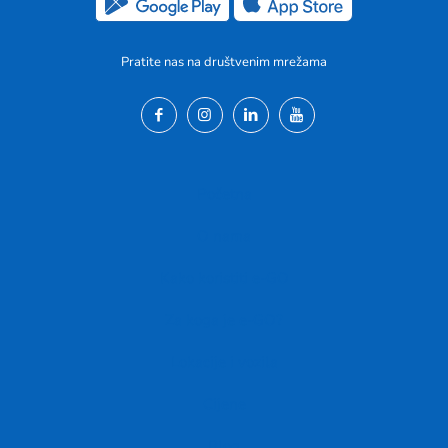
Pratite nas na društvenim mrežama
Početna
O nama
Kako koristiti e-GO
Za koga je e-GO?
Lokacije i vozila
Cijene
Blog